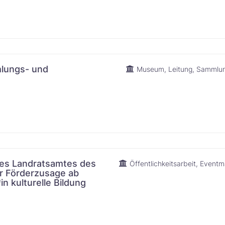
Nachname
E-Mail-Adresse
lungs- und
Museum
Leitung
Sammlu
*Mit dem Absenden akzeptierst Du unsere
AGB
und
Datenschutzerklärung
.
 des Landratsamtes des
Öffentlichkeitsarbeit
Eventm
er Förderzusage ab
in kulturelle Bildung