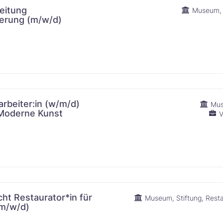
eitung
Museum
‌‌‌‌​‌​‌​​‌​​​​​​​
JobLetter abonnieren
rbeiter:in (w/m/d)
Mu
Kunst​‌​​‌​​​​​‌​
V
Verpasse zukünftig keine Jobs mehr.
Nach Deiner Anmeldung erhältst Du die neusten
Jobangebote wöchentlich ganz bequem in Dein E-
Mail Postfach.
Vorname
t Restaurator*in für
Museum
Stiftung
Resta
​​‌‌‌​‌​‌‌