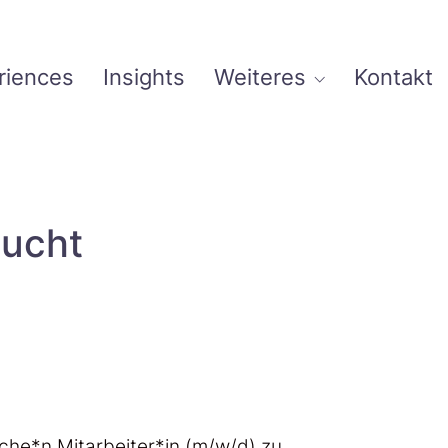
riences
Insights
Weiteres
Kontakt
sucht
iche*n Mitarbeiter*in (m/w/d) zu