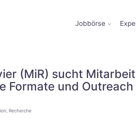
Jobbörse
Expe
ier (MiR) sucht Mitarbei
mate und Outreach für das MiR.L
ion
Recherche