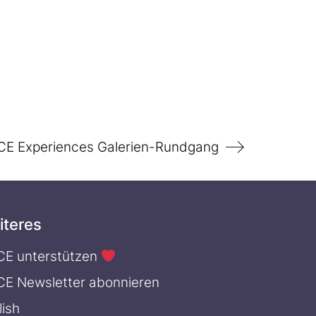
CE Experiences Galerien-Rundgang
iteres
CE unterstützen
CE Newsletter abonnieren
lish