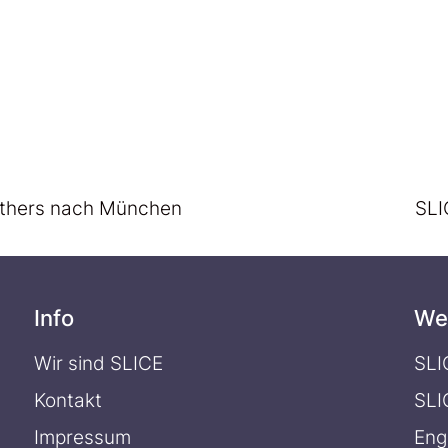
Others nach München
SLI
Info
We
Wir sind SLICE
SLI
Kontakt
SLI
Impressum
Eng