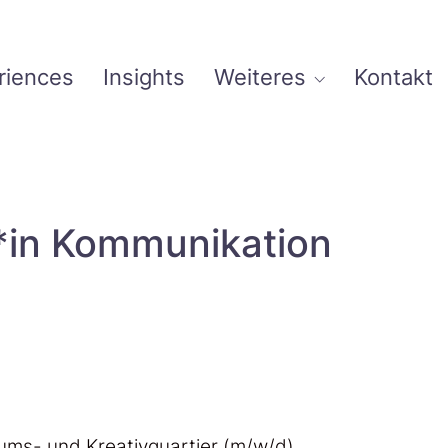
riences
Insights
Weiteres
Kontakt
t*in Kommunikation
ums- und Kreativquartier (m/w/d).