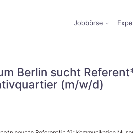
Jobbörse
Expe
um Berlin sucht Referen
ivquartier (m/w/d)
eine*n neue*n Referent*in für Kommunikation Muse